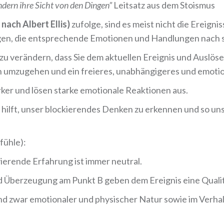
ndern ihre Sicht von den Dingen”
Leitsatz aus dem Stoismus
ach Albert Ellis)
zufolge, sind es meist nicht die Ereignis
n, die entsprechende Emotionen und Handlungen nach si
 zu verändern, dass Sie dem aktuellen Ereignis und Auslös
 umzugehen und ein freieres, unabhängigeres und emotio
ker und lösen starke emotionale Reaktionen aus.
ns hilft, unser blockierendes Denken zu erkennen und so u
fühle):
ivierende Erfahrung ist immer neutral.
 Überzeugung am Punkt B geben dem Ereignis eine Qualität
d zwar emotionaler und physischer Natur sowie im Verhal