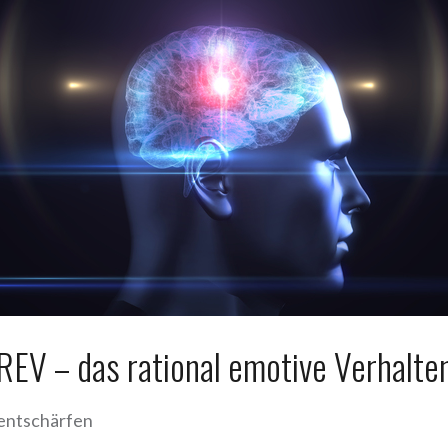
REV – das rational emotive Verhalte
entschärfen