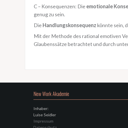
C – Konsequenzen: Die
emotionale Kons
genug zu sein.
Die
Handlungskonsequenz
könnte sein, d
Mit der Methode des rational emotiven V
Glaubenssätze betrachtet und durch unte
New Work Akademie
Inhaber:
Luise Seidler
Impressum
Datenschutz