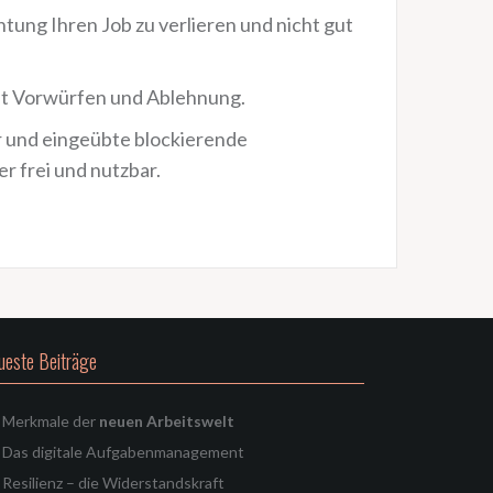
chtung Ihren Job zu verlieren und nicht gut
 mit Vorwürfen und Ablehnung.
r und eingeübte blockierende
 frei und nutzbar.
ueste Beiträge
Merkmale der
neuen Arbeitswelt
Das digitale Aufgabenmanagement
Resilienz – die Widerstandskraft