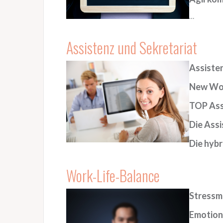
…
Assisten
z und Sekretariat
Assisten
New Wor
TOP Assi
Die Assi
Die hybr
W
ork-Life-Balance
Stressm
Emotione