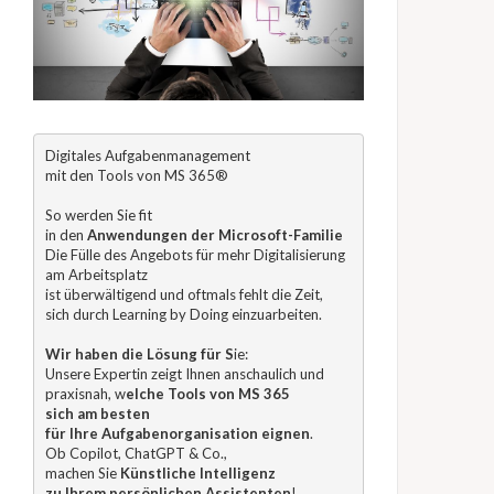
Digitales Aufgabenmanagement 

mit den Tools von MS 365®

So werden Sie fit 

in den 
Anwendungen der Microsoft-Familie
Die Fülle des Angebots für mehr Digitalisierung 

am Arbeitsplatz 

ist überwältigend und oftmals fehlt die Zeit, 

sich durch Learning by Doing einzuarbeiten.

Wir haben die Lösung für S
ie: 

Unsere Expertin zeigt Ihnen anschaulich und 

praxisnah, w
elche Tools von MS 365 
sich am besten
für Ihre Aufgabenorganisation eignen
. 

Ob Copilot, ChatGPT & Co., 

machen Sie 
Künstliche Intelligenz 
zu Ihrem persönlichen Assistenten
!
