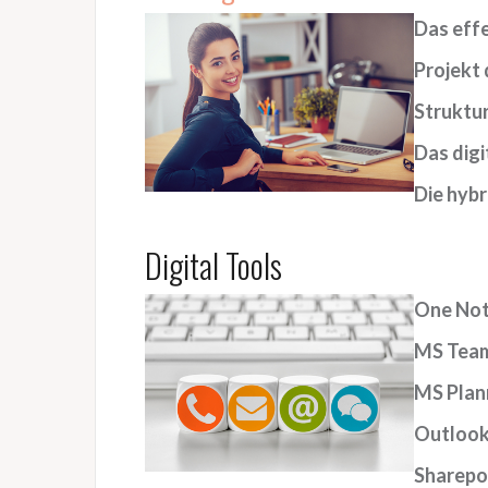
Das effe
Projekt 
Struktu
Das dig
Die hybr
Digital Tools
One Note
MS Teams
MS Plann
Outlook
Sharepoi