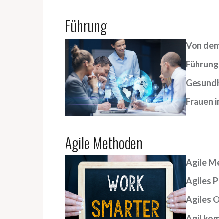
Führung
Von dem 
Führung 
Gesundh
Frauen i
Agile Methoden
Agile M
Agiles 
Agiles 
Agil ko