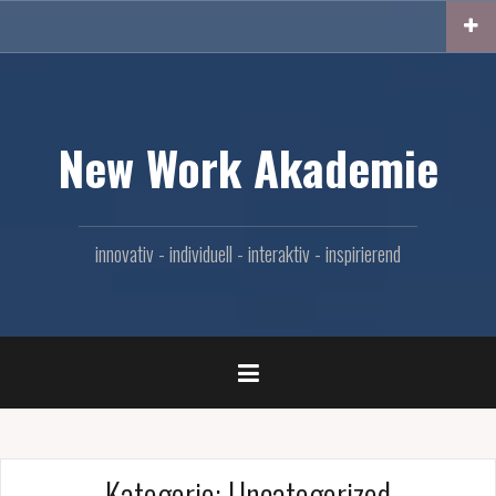
Skip
to
content
New Work Akademie
innovativ - individuell - interaktiv - inspirierend
Kategorie:
Uncategorized